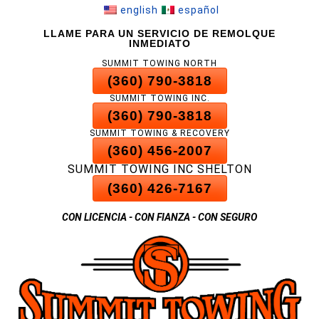
english
español
Saltar
LLAME PARA UN SERVICIO DE REMOLQUE
al
INMEDIATO
contenido
SUMMIT TOWING NORTH
de
(360) 790-3818
la
página
SUMMIT TOWING INC.
(360) 790-3818
SUMMIT TOWING & RECOVERY
(360) 456-2007
SUMMIT TOWING INC SHELTON
(360) 426-7167
CON LICENCIA - CON FIANZA - CON SEGURO