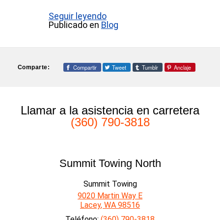
Seguir leyendo
Publicado en
Blog
Compartir
Tweet
Tumblr
Anclaje
Comparte:
Llamar a la asistencia en carretera
(360) 790-3818
Summit Towing North
Summit Towing
9020 Martin Way E
Lacey
,
WA
98516
Teléfono:
(360) 790-3818